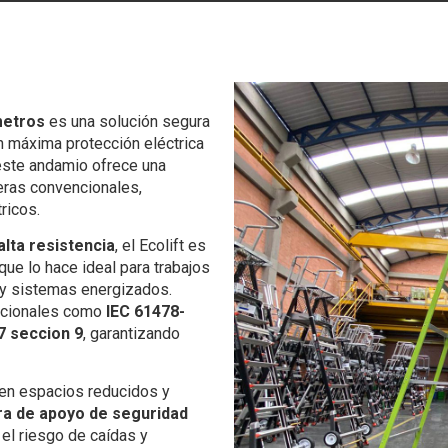
metros
es una solución segura
en máxima protección eléctrica
 este andamio ofrece una
eras convencionales,
ricos.
 alta resistencia
, el Ecolift es
o que lo hace ideal para trabajos
s y sistemas energizados.
acionales como
IEC 61478-
7 seccion 9
, garantizando
n en espacios reducidos y
ra de apoyo de seguridad
 el riesgo de caídas y