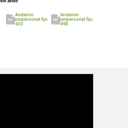
evio aviso
Andamio
Andamio
unipersonal fijo
unipersonal fijo
430
490