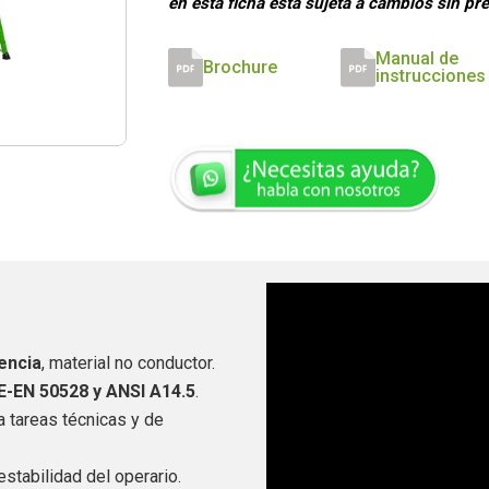
en esta ficha está sujeta a cambios sin pr
Manual de
Brochure
instrucciones
tencia
, material no conductor.
E-EN 50528 y ANSI A14.5
.
ra tareas técnicas y de
stabilidad del operario.