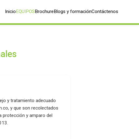
Inicio
EQUIPOS
Brochure
Blogs y formación
Contáctenos
nales
nejo y tratamiento adecuado
m.co, y que son recolectados
la protección y amparo del
013.