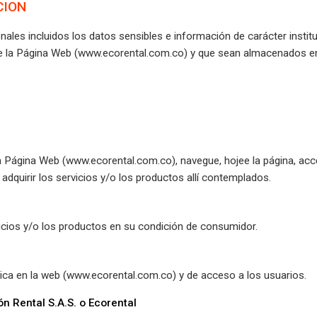
CION
nales incluidos los datos sensibles e información de carácter instit
e la Página Web (www.ecorental.com.co) y que sean almacenados en
 Página Web (www.ecorental.com.co), navegue, hojee la página, acced
 adquirir los servicios y/o los productos allí contemplados.
icios y/o los productos en su condición de consumidor.
ica en la web (www.ecorental.com.co) y de acceso a los usuarios.
ón Rental S.A.S. o Ecorental