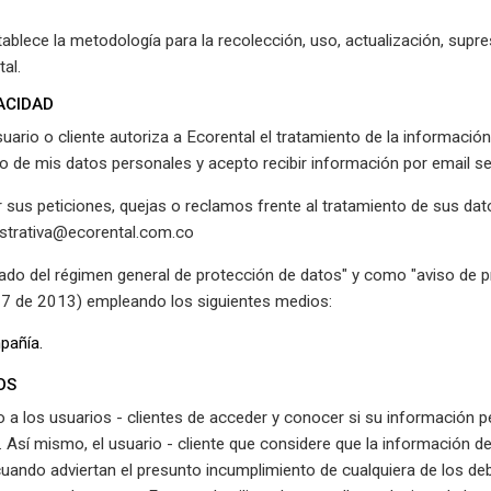
ablece la metodología para la recolección, uso, actualización, supr
tal.
ACIDAD
usuario o cliente autoriza a Ecorental el tratamiento de la información
o de mis datos personales y acepto recibir información por email seg
ar sus peticiones, quejas o reclamos frente al tratamiento de sus da
istrativa@ecorental.com.co
ado del régimen general de protección de datos" y como "aviso de p
77 de 2013) empleando los siguientes medios:
pañía.
OS
o a los usuarios - clientes de acceder y conocer si su información 
. Así mismo, el usuario - cliente que considere que la información d
cuando adviertan el presunto incumplimiento de cualquiera de los de