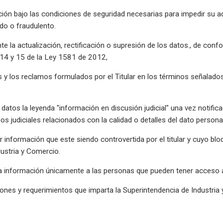
ción bajo las condiciones de seguridad necesarias para impedir su ad
do o fraudulento.
te la actualización, rectificación o supresión de los datos., de con
s 14 y 15 de la Ley 1581 de 2012,
s y los reclamos formulados por el Titular en los términos señalados
e datos la leyenda "información en discusión judicial" una vez notific
 judiciales relacionados con la calidad o detalles del dato personal
ar información que este siendo controvertida por el titular y cuyo b
dustria y Comercio.
 la información únicamente a las personas que pueden tener acceso a
ciones y requerimientos que imparta la Superintendencia de Industria