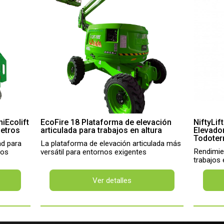
niEcolift
EcoFire 18 Plataforma de elevación
NiftyLif
Metros
articulada para trabajos en altura
Elevado
Todoter
ad para
La plataforma de elevación articulada más
Rendimien
ros
versátil para entornos exigentes
trabajos 
Ver detalles