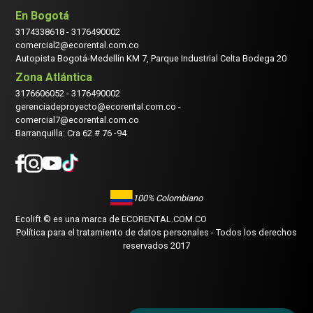
En Bogotá
3174338618
-
3176490002
comercial2@ecorental.com.co
Autopista Bogotá-Medellín KM 7, Parque Industrial Celta Bodega 20
Zona Atlántica
3176606052
-
3176490002
gerenciadeproyecto@ecorental.com.co -
comercial7@ecorental.com.co
Barranquilla: Cra 62 # 76 -94
100% Colombiano
Ecolift © es una marca de
ECORENTAL.COM.CO
Política para el tratamiento de datos personales
- Todos los derechos
reservados 2017
INICIAR CHAT CON UN ASESOR