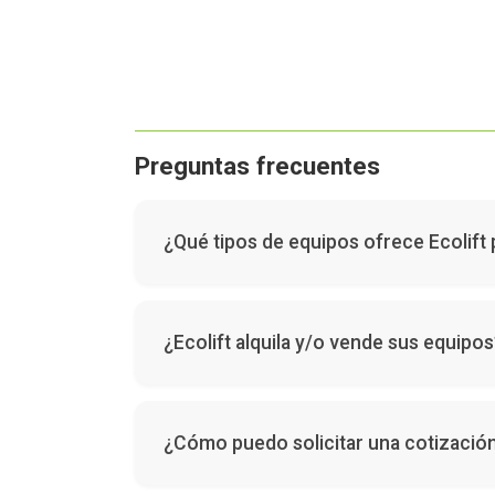
Preguntas frecuentes
¿Qué tipos de equipos ofrece Ecolift 
Ofrecemos una amplia gama de plataformas ele
diferentes industrias y alturas de trabajo.
¿Ecolift alquila y/o vende sus equipo
Sí, en Ecolift puedes tanto alquilar como co
¿Cómo puedo solicitar una cotización