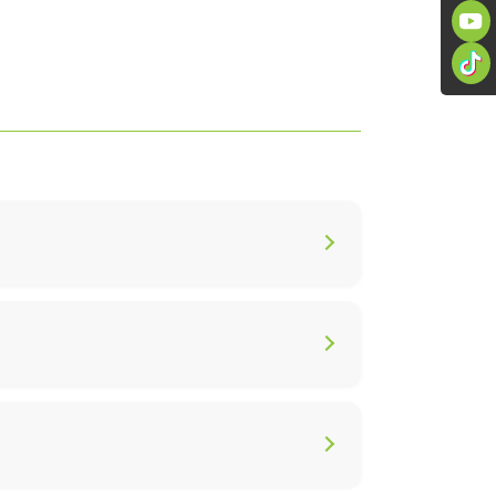
os de acceso en altura, adaptados a
onstrucción según tus necesidades.