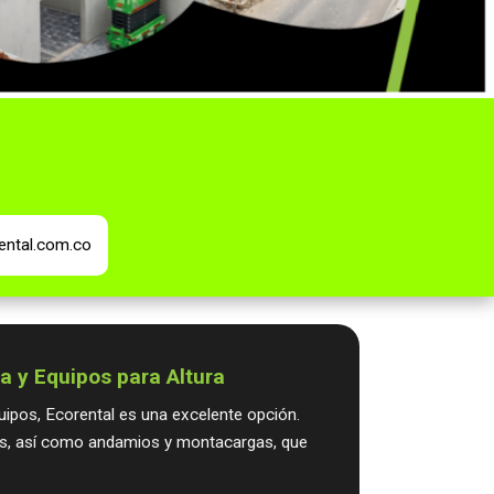
ental.com.co
era y Equipos para Altura
uipos, Ecorental es una excelente opción.
ras, así como andamios y montacargas, que