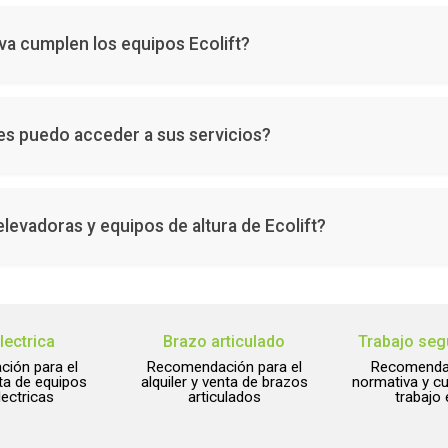
 web o comunicarte directamente vía teléfono o email para recibir a
a cumplen los equipos Ecolift?
o seguro en altura, respetando estándares de calidad, estabilidad y
es puedo acceder a sus servicios?
n atención especial en Bogotá y la Zona Atlántica, ofreciendo envío y
elevadoras y equipos de altura de Ecolift?
ferentes alturas, mejoran la productividad en obra, cuentan con te
lectrica
Brazo articulado
Trabajo segu
ión para el
Recomendación para el
Recomendac
nta de equipos
alquiler y venta de brazos
normativa y cu
lectricas
articulados
trabajo 