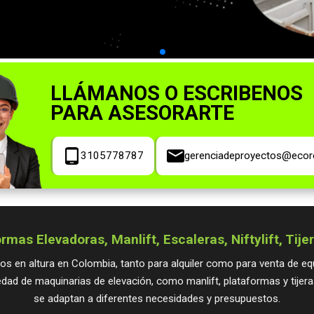
LLÁMANOS O ESCRIBENOS
PARA ASESORARTE
3105778787
gerenciadeproyectos@ecor
ormas Elevadoras, Manlift, Escaleras, Niftylift, Tij
os en altura en Colombia, tanto para alquiler como para venta de eq
dad de maquinarias de elevación, como manlift, plataformas y tije
se adaptan a diferentes necesidades y presupuestos.