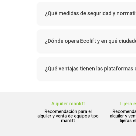
Puedes llenar el formulario de contacto en la
equipos.
¿Qué medidas de seguridad y normativ
Nuestros equipos están diseñados para trabaj
operativos.
¿Dónde opera Ecolift y en qué ciudad
colift opera a nivel nacional en Colombia, co
¿Qué ventajas tienen las plataformas 
Nuestros equipos permiten acceso seguro a di
según el tipo de maquinaria seleccionada.
Alquiler manlift
Tijera e
Recomendación para el
Recomendac
alquiler y venta de equipos tipo
alquiler y ve
manlift
tijeras e