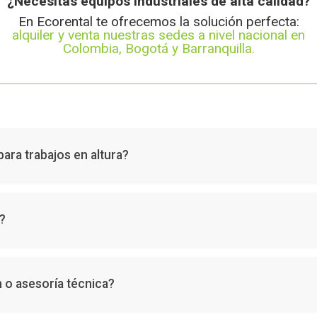
¿Necesitas equipos industriales de alta calidad?
En Ecorental te ofrecemos la solución perfecta:
alquiler y venta nuestras sedes a nivel nacional en
Colombia, Bogotá y Barranquilla.
para trabajos en altura?
vadoras, manlifts, tijeras eléctricas, escaleras especiales y equip
s?
mprar equipos de elevación y plataformas para uso industrial o de c
 o asesoría técnica?