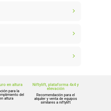
sesoría personalizada y cotizaciones de
 normativas aplicables para minimizar riesgos
 soporte técnico en las principales regiones.
cnología eficiente y opciones eco-amigables
ro en altura
Niftylift, plataforma 4x4 y
elevación
ión para la
mplimiento del
Recomendación para el
en altura
alquiler y venta de equipos
similares a niftylift